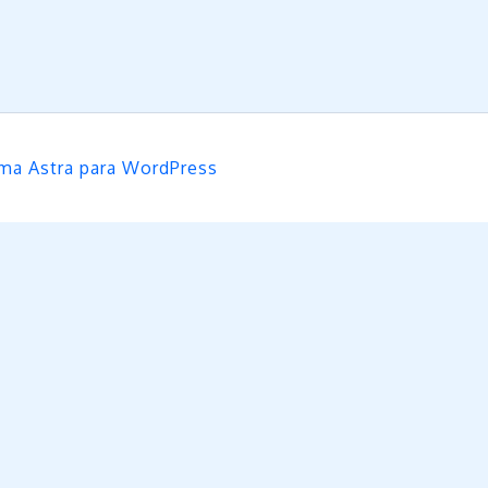
ma Astra para WordPress
a el boton "Acepto" si estas de acuerdo con el uso
 "Ajuste de cookies".