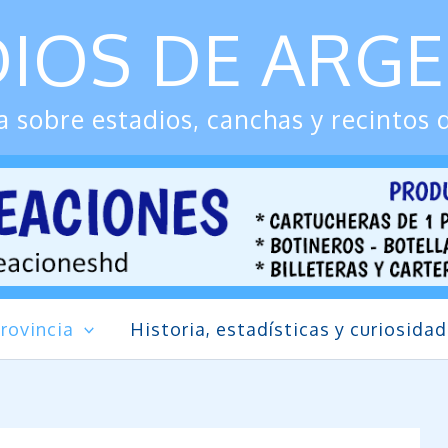
IOS DE ARG
 sobre estadios, canchas y recintos 
rovincia
Historia, estadísticas y curiosida