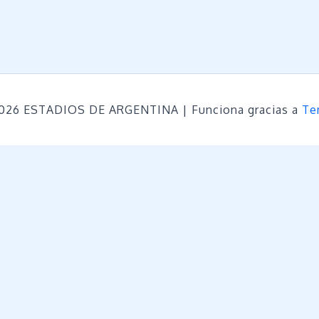
2026 ESTADIOS DE ARGENTINA | Funciona gracias a
Te
uestro sitio web, recordando sus preferencias. Puls
retirar tu consentimiento haciendo click en el boton