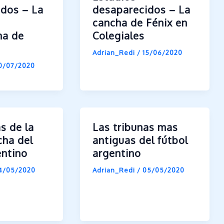
idos – La
desaparecidos – La
cancha de Fénix en
na de
Colegiales
Adrian_Redi
/
15/06/2020
0/07/2020
s de la
Las tribunas mas
cha del
antiguas del fútbol
entino
argentino
4/05/2020
Adrian_Redi
/
05/05/2020