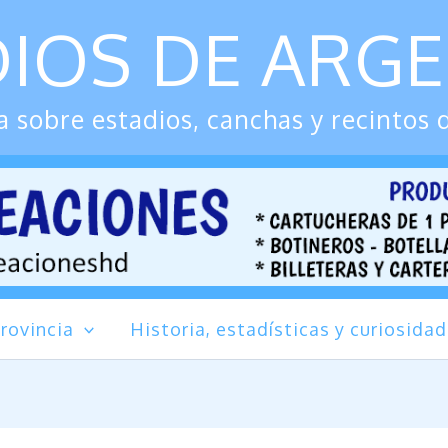
IOS DE ARG
 sobre estadios, canchas y recintos 
rovincia
Historia, estadísticas y curiosida