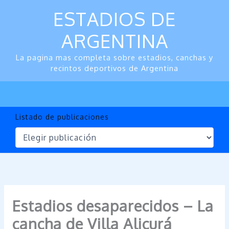
Ir
ESTADIOS DE
al
contenido
ARGENTINA
La pagina mas completa sobre estadios, canchas y
recintos deportivos de Argentina
Listado de publicaciones
Estadios desaparecidos – La
cancha de Villa Alicurá