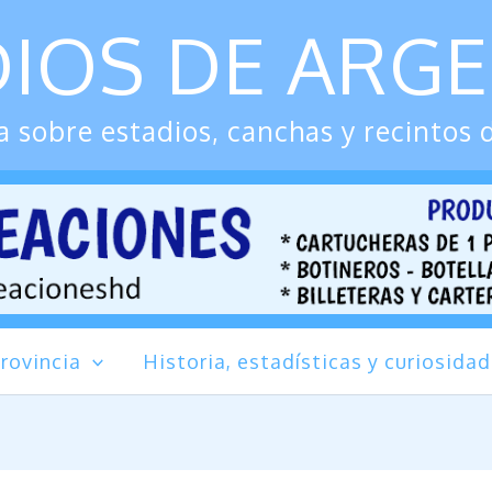
IOS DE ARG
 sobre estadios, canchas y recintos 
rovincia
Historia, estadísticas y curiosida