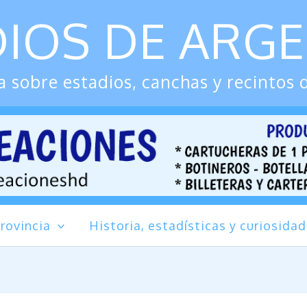
IOS DE ARG
 sobre estadios, canchas y recintos 
rovincia
Historia, estadísticas y curiosida