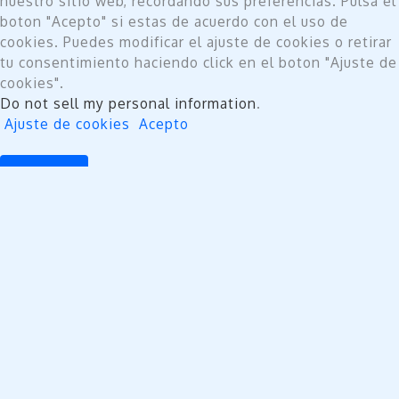
nuestro sitio web, recordando sus preferencias. Pulsa el
boton "Acepto" si estas de acuerdo con el uso de
cookies. Puedes modificar el ajuste de cookies o retirar
tu consentimiento haciendo click en el boton "Ajuste de
cookies".
Do not sell my personal information
.
Ajuste de cookies
Acepto
Cerrar
Privacy Overview
This website uses cookies to improve your experience
while you navigate through the website. Out of these,
the cookies that are categorized as necessary are
stored on your browser as they are essential for the
working of basic functionalities of the website. We also
use third-party cookies that help us analyze and
understand how you use this website. These cookies