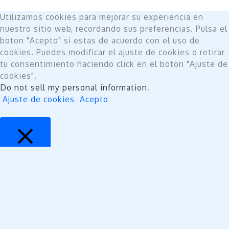
Utilizamos cookies para mejorar su experiencia en
nuestro sitio web, recordando sus preferencias. Pulsa el
boton "Acepto" si estas de acuerdo con el uso de
cookies. Puedes modificar el ajuste de cookies o retirar
tu consentimiento haciendo click en el boton "Ajuste de
cookies".
Do not sell my personal information
.
Ajuste de cookies
Acepto
Cerrar
Privacy Overview
This website uses cookies to improve your experience
while you navigate through the website. Out of these,
the cookies that are categorized as necessary are
stored on your browser as they are essential for the
working of basic functionalities of the website. We also