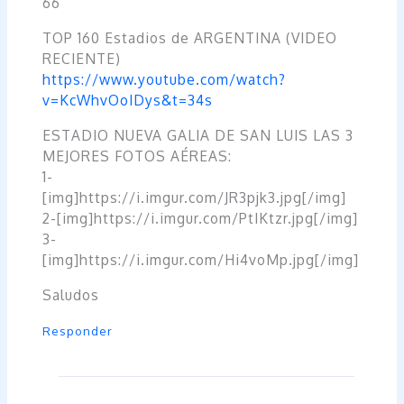
66
TOP 160 Estadios de ARGENTINA (VIDEO
RECIENTE)
https://www.youtube.com/watch?
v=KcWhvOoIDys&t=34s
ESTADIO NUEVA GALIA DE SAN LUIS LAS 3
MEJORES FOTOS AÉREAS:
1-
[img]https://i.imgur.com/JR3pjk3.jpg[/img]
2-[img]https://i.imgur.com/PtIKtzr.jpg[/img]
3-
[img]https://i.imgur.com/Hi4voMp.jpg[/img]
Saludos
Responder