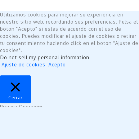
Utilizamos cookies para mejorar su experiencia en
nuestro sitio web, recordando sus preferencias. Pulsa el
boton "Acepto" si estas de acuerdo con el uso de
cookies. Puedes modificar el ajuste de cookies o retirar
tu consentimiento haciendo click en el boton "Ajuste de
cookies".
Do not sell my personal information
.
Ajuste de cookies
Acepto
Cerrar
Privacy Overview
This website uses cookies to improve your experience
while you navigate through the website. Out of these,
the cookies that are categorized as necessary are
stored on your browser as they are essential for the