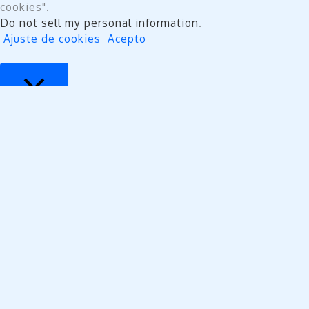
cookies".
Do not sell my personal information
.
Ajuste de cookies
Acepto
Cerrar
Privacy Overview
This website uses cookies to improve your experience
while you navigate through the website. Out of these,
the cookies that are categorized as necessary are
stored on your browser as they are essential for the
working of basic functionalities of the website. We also
use third-party cookies that help us analyze and
understand how you use this website. These cookies
will be stored in your browser only with your consent.
You also have the option to opt-out of these cookies.
But opting out of some of these cookies may affect
your browsing experience.