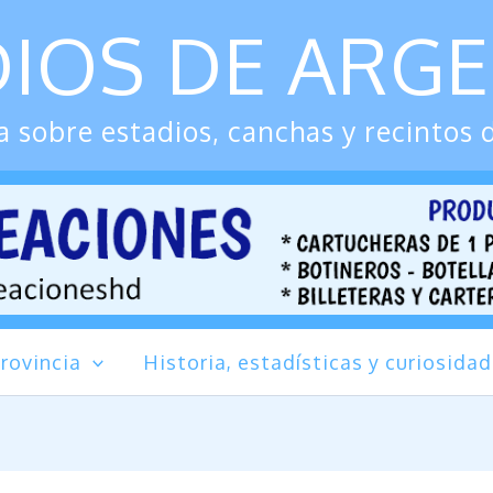
IOS DE ARG
 sobre estadios, canchas y recintos 
rovincia
Historia, estadísticas y curiosida