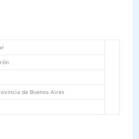
ar
erón
rovincia de Buenos Aires