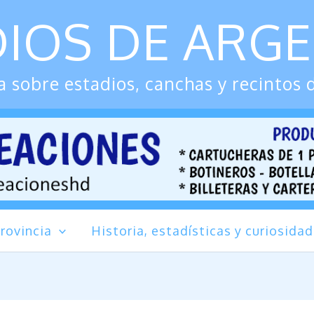
IOS DE ARG
 sobre estadios, canchas y recintos 
rovincia
Historia, estadísticas y curiosida