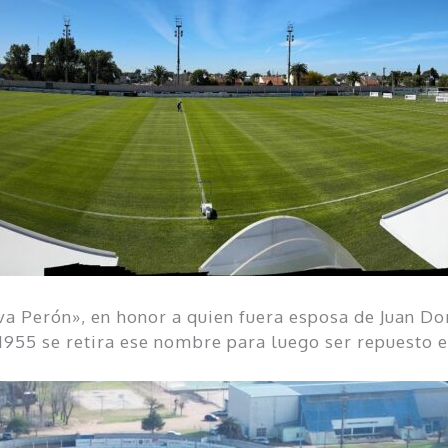
va Perón», en honor a quien fuera esposa de Juan D
1955 se retira ese nombre para luego ser repuesto e