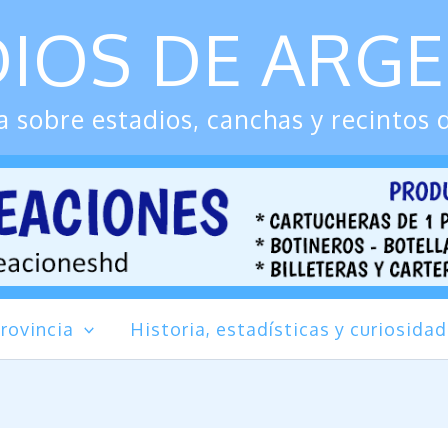
IOS DE ARG
 sobre estadios, canchas y recintos 
rovincia
Historia, estadísticas y curiosida