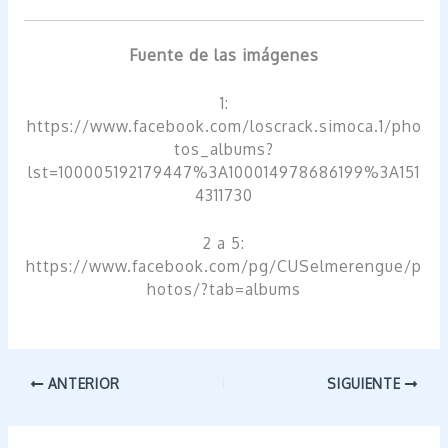
Fuente de las imágenes
1:
https://www.facebook.com/loscrack.simoca.1/pho
tos_albums?
lst=100005192179447%3A100014978686199%3A151
4311730
2 a 5:
https://www.facebook.com/pg/CUSelmerengue/p
hotos/?tab=albums
ANTERIOR
SIGUIENTE