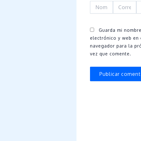
Nombre
Correo
W
electrónico
Guarda mi nombre
electrónico y web en 
navegador para la pr
vez que comente.