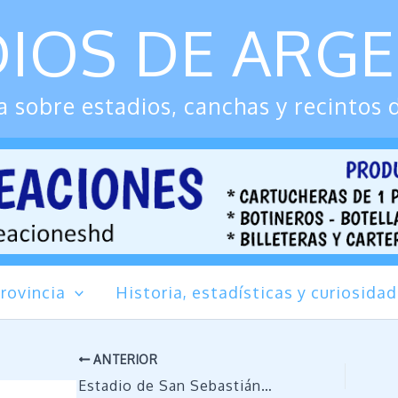
IOS DE ARG
 sobre estadios, canchas y recintos 
rovincia
Historia, estadísticas y curiosida
ANTERIOR
Estadio de San Sebastián de Cipolletti