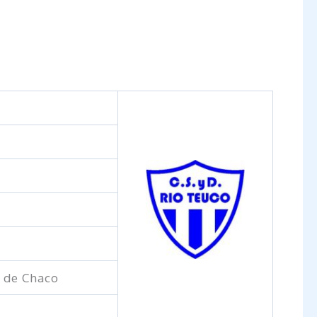
a de Chaco