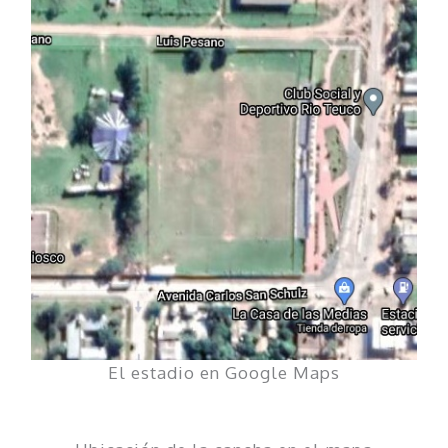
El estadio en Google Maps