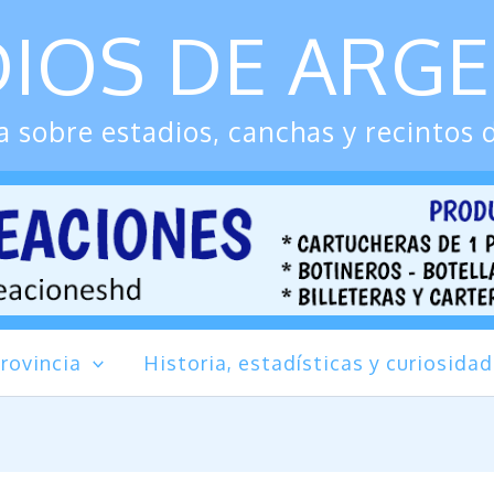
IOS DE ARG
 sobre estadios, canchas y recintos 
rovincia
Historia, estadísticas y curiosida