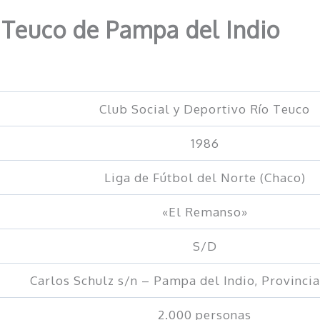
 Teuco de Pampa del Indio
Club Social y Deportivo Río Teuco
1986
Liga de Fútbol del Norte (Chaco)
«El Remanso»
S/D
Carlos Schulz s/n – Pampa del Indio, Provinci
2.000 personas