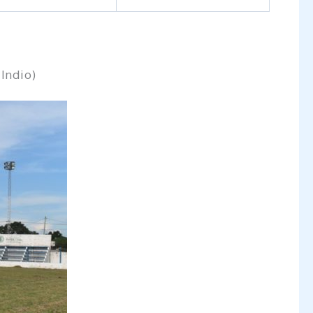
Indio)