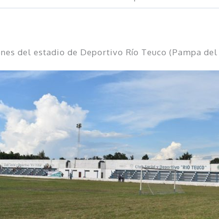
nes del estadio de Deportivo Río Teuco (Pampa del 