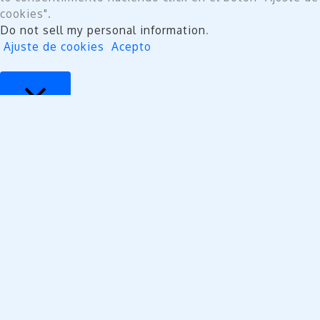
cookies".
Do not sell my personal information
.
Ajuste de cookies
Acepto
Cerrar
Privacy Overview
This website uses cookies to improve your experience
while you navigate through the website. Out of these,
the cookies that are categorized as necessary are
stored on your browser as they are essential for the
working of basic functionalities of the website. We also
use third-party cookies that help us analyze and
understand how you use this website. These cookies
will be stored in your browser only with your consent.
You also have the option to opt-out of these cookies.
But opting out of some of these cookies may affect