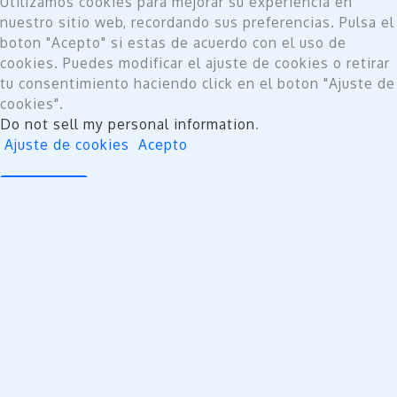
Utilizamos cookies para mejorar su experiencia en
nuestro sitio web, recordando sus preferencias. Pulsa el
boton "Acepto" si estas de acuerdo con el uso de
cookies. Puedes modificar el ajuste de cookies o retirar
tu consentimiento haciendo click en el boton "Ajuste de
cookies".
Do not sell my personal information
.
Ajuste de cookies
Acepto
Cerrar
Privacy Overview
This website uses cookies to improve your experience
while you navigate through the website. Out of these,
the cookies that are categorized as necessary are
stored on your browser as they are essential for the
working of basic functionalities of the website. We also
use third-party cookies that help us analyze and