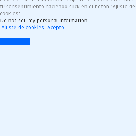
tu consentimiento haciendo click en el boton "Ajuste de
cookies".
Do not sell my personal information
.
Ajuste de cookies
Acepto
Cerrar
Privacy Overview
This website uses cookies to improve your experience
while you navigate through the website. Out of these,
the cookies that are categorized as necessary are
stored on your browser as they are essential for the
working of basic functionalities of the website. We also
use third-party cookies that help us analyze and
understand how you use this website. These cookies
will be stored in your browser only with your consent.
You also have the option to opt-out of these cookies.