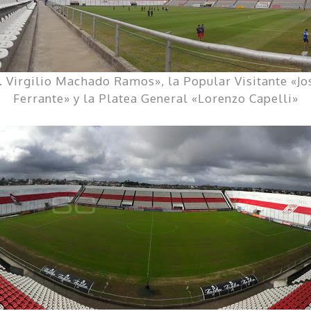
 Virgilio Machado Ramos», la Popular Visitante «Jos
Ferrante» y la Platea General «Lorenzo Capelli»