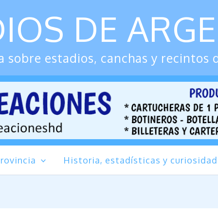
IOS DE ARG
 sobre estadios, canchas y recintos 
rovincia
Historia, estadísticas y curiosida