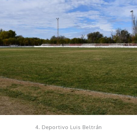
4. Deportivo Luis Beltrán