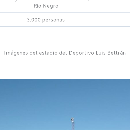
Río Negro
3.000 personas
Imágenes del estadio del Deportivo Luis Beltrán