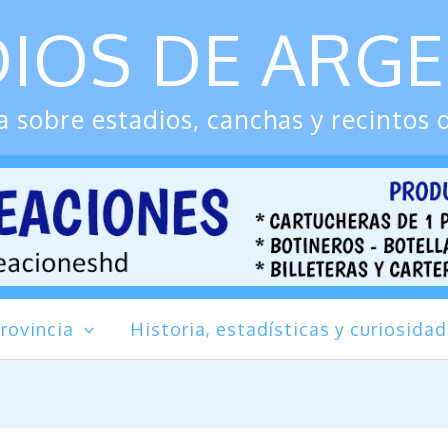
IOS DE ARG
 sobre estadios, canchas y recintos 
rovincia
Historia, estadísticas y curiosida