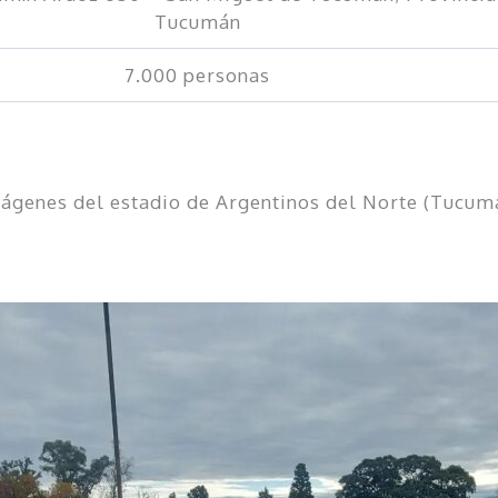
Tucumán
7.000 personas
ágenes del estadio de Argentinos del Norte (Tucum