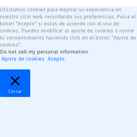
Utilizamos cookies para mejorar su experiencia en
nuestro sitio web, recordando sus preferencias. Pulsa el
boton "Acepto" si estas de acuerdo con el uso de
cookies. Puedes modificar el ajuste de cookies o retirar
tu consentimiento haciendo click en el boton "Ajuste de
cookies".
Do not sell my personal information
.
Ajuste de cookies
Acepto
Cerrar
Privacy Overview
This website uses cookies to improve your experience
while you navigate through the website. Out of these,
the cookies that are categorized as necessary are
stored on your browser as they are essential for the
working of basic functionalities of the website. We also