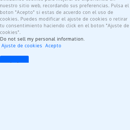
nuestro sitio web, recordando sus preferencias. Pulsa el
boton "Acepto" si estas de acuerdo con el uso de
cookies. Puedes modificar el ajuste de cookies o retirar
tu consentimiento haciendo click en el boton "Ajuste de
cookies".
Do not sell my personal information
.
Ajuste de cookies
Acepto
Cerrar
Privacy Overview
This website uses cookies to improve your experience
while you navigate through the website. Out of these,
the cookies that are categorized as necessary are
stored on your browser as they are essential for the
working of basic functionalities of the website. We also
use third-party cookies that help us analyze and