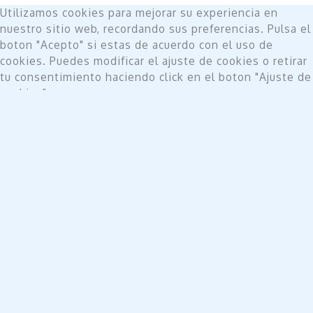
Utilizamos cookies para mejorar su experiencia en
nuestro sitio web, recordando sus preferencias. Pulsa el
boton "Acepto" si estas de acuerdo con el uso de
cookies. Puedes modificar el ajuste de cookies o retirar
tu consentimiento haciendo click en el boton "Ajuste de
cookies".
Do not sell my personal information
.
Ajuste de cookies
Acepto
Cerrar
Privacy Overview
This website uses cookies to improve your experience
while you navigate through the website. Out of these,
the cookies that are categorized as necessary are
stored on your browser as they are essential for the
working of basic functionalities of the website. We also