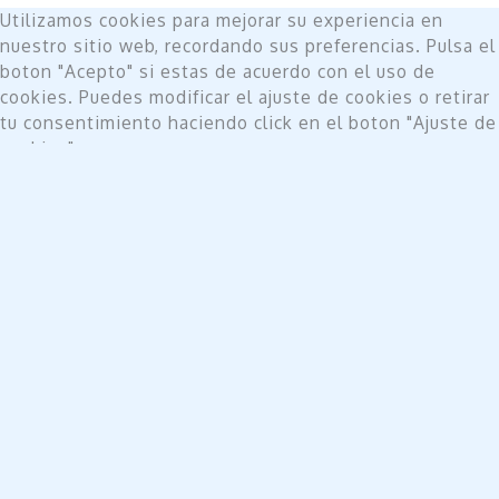
Utilizamos cookies para mejorar su experiencia en
nuestro sitio web, recordando sus preferencias. Pulsa el
boton "Acepto" si estas de acuerdo con el uso de
cookies. Puedes modificar el ajuste de cookies o retirar
tu consentimiento haciendo click en el boton "Ajuste de
cookies".
Do not sell my personal information
.
Ajuste de cookies
Acepto
Cerrar
Privacy Overview
This website uses cookies to improve your experience
while you navigate through the website. Out of these,
the cookies that are categorized as necessary are
stored on your browser as they are essential for the
working of basic functionalities of the website. We also