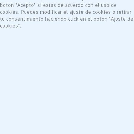
boton "Acepto" si estas de acuerdo con el uso de
cookies. Puedes modificar el ajuste de cookies o retirar
tu consentimiento haciendo click en el boton "Ajuste de
cookies".
Do not sell my personal information
.
Ajuste de cookies
Acepto
Cerrar
Privacy Overview
This website uses cookies to improve your experience
while you navigate through the website. Out of these,
the cookies that are categorized as necessary are
stored on your browser as they are essential for the
working of basic functionalities of the website. We also
use third-party cookies that help us analyze and
understand how you use this website. These cookies