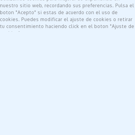
nuestro sitio web, recordando sus preferencias. Pulsa el
boton "Acepto" si estas de acuerdo con el uso de
cookies. Puedes modificar el ajuste de cookies o retirar
tu consentimiento haciendo click en el boton "Ajuste de
cookies".
Do not sell my personal information
.
Ajuste de cookies
Acepto
Cerrar
Privacy Overview
This website uses cookies to improve your experience
while you navigate through the website. Out of these,
the cookies that are categorized as necessary are
stored on your browser as they are essential for the
working of basic functionalities of the website. We also
use third-party cookies that help us analyze and